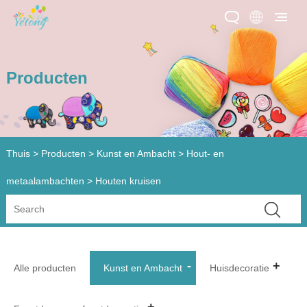
Producten
Thuis
>
Producten
>
Kunst en Ambacht
>
Hout- en
metaalambachten
> Houten kruisen
Alle producten
Kunst en Ambacht
Huisdecoratie