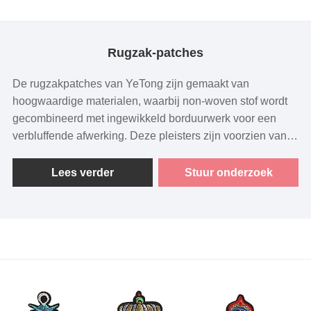
Rugzak-patches
De rugzakpatches van YeTong zijn gemaakt van
hoogwaardige materialen, waarbij non-woven stof wordt
gecombineerd met ingewikkeld borduurwerk voor een
verbluffende afwerking. Deze pleisters zijn voorzien van
een zelfklevende achterkant, waardoor ze gemakkelijk
aan te brengen zijn en perfect zijn voor het versieren van
Lees verder
Stuur onderzoek
rugzakken, kleding en ander textiel. Met rijke kleuren,
gedetailleerde ontwerpen en nauwkeurige stiksels
voegen onze patches een vleugje persoonlijkheid toe aan
elk item dat ze sieren. Met een focus op kwaliteitsvol
vakmanschap en innovatief ontwerp streven we ernaar om
klanten eersteklas producten te bieden die voldoen aan
hun unieke stijlbehoeften.