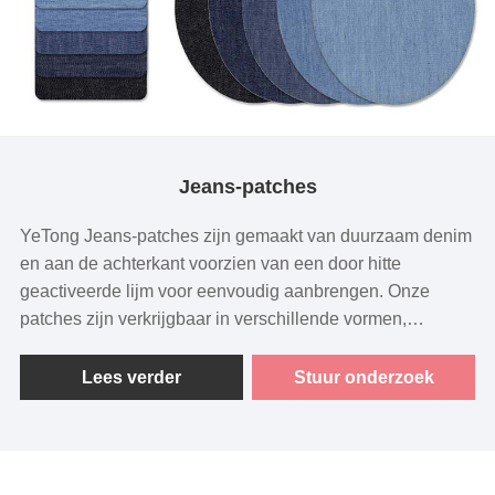
Jeans-patches
YeTong Jeans-patches zijn gemaakt van duurzaam denim
en aan de achterkant voorzien van een door hitte
geactiveerde lijm voor eenvoudig aanbrengen. Onze
patches zijn verkrijgbaar in verschillende vormen,
waaronder vierkant, ovaal en rechthoekig, en zijn
verkrijgbaar in aanpasbare maten om aan uw specifieke
Lees verder
Stuur onderzoek
behoeften te voldoen. Onze voorraadformaten omvatten
12,5*12,5 cm, 13,5*11 cm, 12,5*9,5 cm en 7,5*7,5 cm.