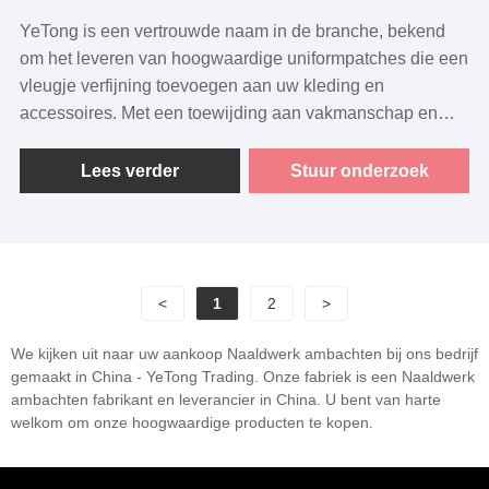
YeTong is een vertrouwde naam in de branche, bekend
om het leveren van hoogwaardige uniformpatches die een
vleugje verfijning toevoegen aan uw kleding en
accessoires. Met een toewijding aan vakmanschap en
aandacht voor detail bieden wij een breed scala aan
ontwerpen die passen bij verschillende voorkeuren en
Lees verder
Stuur onderzoek
stijlen.
<
1
2
>
We kijken uit naar uw aankoop Naaldwerk ambachten bij ons bedrijf
gemaakt in China - YeTong Trading. Onze fabriek is een Naaldwerk
ambachten fabrikant en leverancier in China. U bent van harte
welkom om onze hoogwaardige producten te kopen.