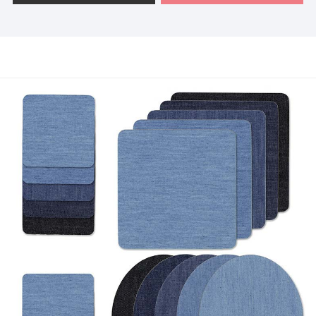
patches hebben boeiende ontwerpen geïnspireerd door
dieren, de natuur en grillige landschappen, zorgvuldig
vervaardigd uit premium niet-geweven stof met prachtige
borduurdetails. Elke patch is voorzien van een heatseal-
kleefstof voor eenvoudig aanbrengen, zodat u moeiteloos
kleding, tassen en meer kunt aanpassen aan uw unieke
stijl.