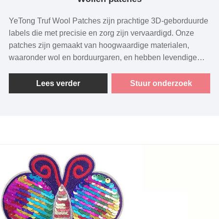
YeTong Truf Wool Patches zijn prachtige 3D-geborduurde
labels die met precisie en zorg zijn vervaardigd. Onze
patches zijn gemaakt van hoogwaardige materialen,
waaronder wol en borduurgaren, en hebben levendige
kleuren, ingewikkelde ontwerpen en een zelfklevende
achterkant met hitteafdichting voor eenvoudig
Lees verder
Stuur onderzoek
aanbrengen. Van de letters A tot Z, de cijfers 0-9, tot
sterren, harten en bloemen: onze patches bieden
eindeloze mogelijkheden voor maatwerk en
personalisatie.