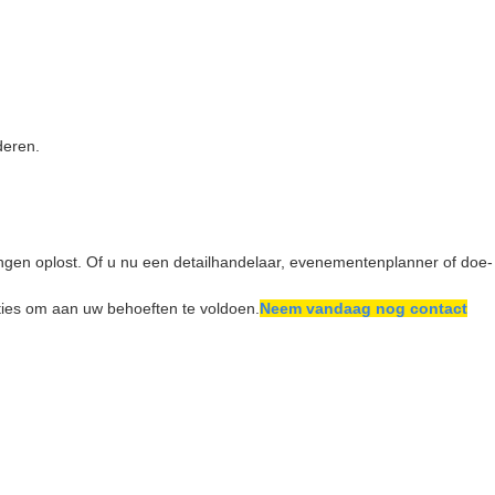
deren.
ingen oplost. Of u nu een detailhandelaar, evenementenplanner of doe-
ties om aan uw behoeften te voldoen.
Neem vandaag nog contact