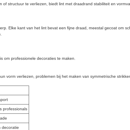
pen of structuur te verliezen, biedt lint met draadrand stabiliteit en vor
twerp. Elke kant van het lint bevat een fijne draad, meestal gecoat om s
.
g is om professionele decoraties te maken.
un vorm verliezen, problemen bij het maken van symmetrische strikken 
sport
s professionals
hade
 decoratie