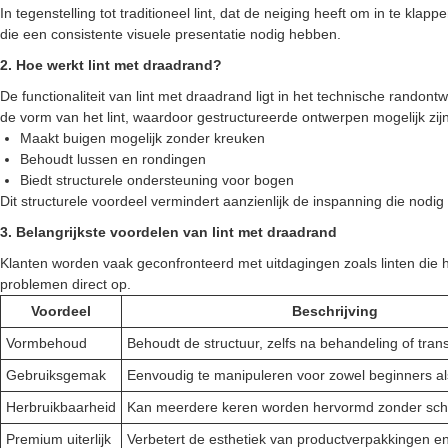
In tegenstelling tot traditioneel lint, dat de neiging heeft om in te klap
die een consistente visuele presentatie nodig hebben.
2. Hoe werkt lint met draadrand?
De functionaliteit van lint met draadrand ligt in het technische randon
de vorm van het lint, waardoor gestructureerde ontwerpen mogelijk zijn
Maakt buigen mogelijk zonder kreuken
Behoudt lussen en rondingen
Biedt structurele ondersteuning voor bogen
Dit structurele voordeel vermindert aanzienlijk de inspanning die nodi
3. Belangrijkste voordelen van lint met draadrand
Klanten worden vaak geconfronteerd met uitdagingen zoals linten die h
problemen direct op.
Voordeel
Beschrijving
Vormbehoud
Behoudt de structuur, zelfs na behandeling of tran
Gebruiksgemak
Eenvoudig te manipuleren voor zowel beginners al
Herbruikbaarheid
Kan meerdere keren worden hervormd zonder sc
Premium uiterlijk
Verbetert de esthetiek van productverpakkingen en