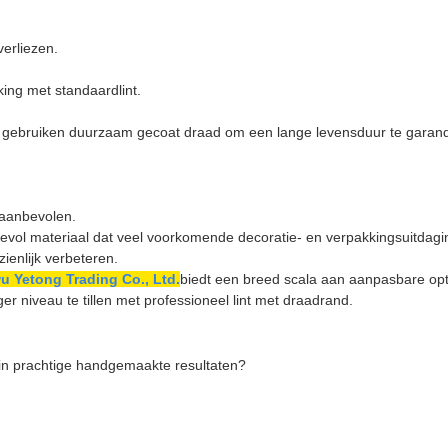
erliezen.
jking met standaardlint.
, gebruiken duurzaam gecoat draad om een ​​lange levensduur te garan
 aanbevolen.
rdevol materiaal dat veel voorkomende decoratie- en verpakkingsuitdag
zienlijk verbeteren.
u Yetong Trading Co., Ltd.
biedt een breed scala aan aanpasbare op
 niveau te tillen met professioneel lint met draadrand.
in prachtige handgemaakte resultaten?