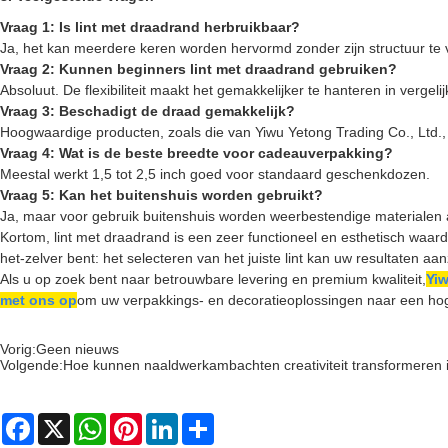
Vraag 1: Is lint met draadrand herbruikbaar?
Ja, het kan meerdere keren worden hervormd zonder zijn structuur te v
Vraag 2: Kunnen beginners lint met draadrand gebruiken?
Absoluut. De flexibiliteit maakt het gemakkelijker te hanteren in vergeli
Vraag 3: Beschadigt de draad gemakkelijk?
Hoogwaardige producten, zoals die van Yiwu Yetong Trading Co., Ltd.
Vraag 4: Wat is de beste breedte voor cadeauverpakking?
Meestal werkt 1,5 tot 2,5 inch goed voor standaard geschenkdozen.
Vraag 5: Kan het buitenshuis worden gebruikt?
Ja, maar voor gebruik buitenshuis worden weerbestendige materialen
Kortom, lint met draadrand is een zeer functioneel en esthetisch waa
het-zelver bent: het selecteren van het juiste lint kan uw resultaten aan
Als u op zoek bent naar betrouwbare levering en premium kwaliteit,
Yiw
met ons op
om uw verpakkings- en decoratieoplossingen naar een hoger
Vorig:
Geen nieuws
Volgende:
Hoe kunnen naaldwerkambachten creativiteit transformeren 
Facebook
X
WhatsApp
Pinterest
LinkedIn
Share