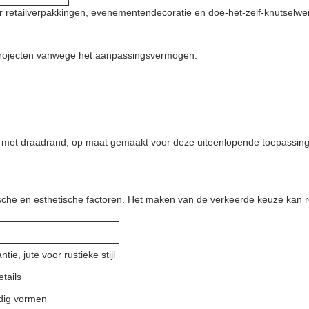
 retailverpakkingen, evenementendecoratie en doe-het-zelf-knutselwe
e projecten vanwege het aanpassingsvermogen.
nt met draadrand, op maat gemaakt voor deze uiteenlopende toepassing
chnische en esthetische factoren. Het maken van de verkeerde keuze kan
ie, jute voor rustieke stijl
etails
udig vormen