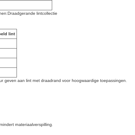
nen:
Draadgerande lintcollectie
eld lint
eur geven aan lint met draadrand voor hoogwaardige toepassingen.
indert materiaalverspilling.