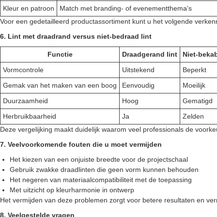
Kleur en patroon
Match met branding- of evenementthema's
Voor een gedetailleerd productassortiment kunt u het volgende verken
6. Lint met draadrand versus niet-bedraad lint
Functie
Draadgerand lint
Niet-bekab
Vormcontrole
Uitstekend
Beperkt
Gemak van het maken van een boog
Eenvoudig
Moeilijk
Duurzaamheid
Hoog
Gematigd
Herbruikbaarheid
Ja
Zelden
Deze vergelijking maakt duidelijk waarom veel professionals de voork
7. Veelvoorkomende fouten die u moet vermijden
Het kiezen van een onjuiste breedte voor de projectschaal
Gebruik zwakke draadlinten die geen vorm kunnen behouden
Het negeren van materiaalcompatibiliteit met de toepassing
Met uitzicht op kleurharmonie in ontwerp
Het vermijden van deze problemen zorgt voor betere resultaten en verm
8. Veelgestelde vragen