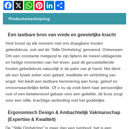
Facebook
X
WhatsApp
Pinterest
LinkedIn
Share
Productomschrijving
Een tastbare bron van vrede en geestelijke kracht
Vind troost op elk moment met ons draagbare houten
gebedskruis, ook wel de 'Stille Omhelzing' genoemd. Ontworpen
Om een constante metgezel te zijn tijdens de meest uitdagende
en heilige momenten van het leven, past dit geruststellende
houten gebedskruis natuurlijk in de palm van je hand. Het dient
als een fysiek anker voor gebed, meditatie en verlichting van
angst. het biedt een tastbare herinnering aan hoop, geloof en
onvoorwaardelijke liefde. Of u nu op zoek bent naar persoonlijke
rust of een betekenisvol gebaar voor een geliefde, dit kruis zorgt
voor een stille, krachtige verbinding met het goddelijke.
Ergonomisch Design & Ambachtelijk Vakmanschap
(Expertise & Kwaliteit)
De "Stille Omhelzing" is meer dan een symbool; het is een