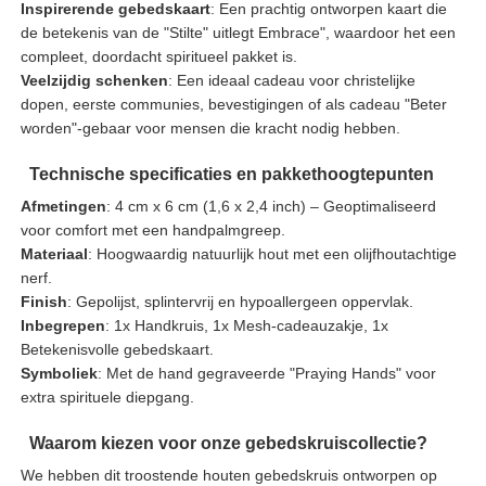
Inspirerende gebedskaart
: Een prachtig ontworpen kaart die
de betekenis van de "Stilte" uitlegt Embrace", waardoor het een
compleet, doordacht spiritueel pakket is.
Veelzijdig schenken
: Een ideaal cadeau voor christelijke
dopen, eerste communies, bevestigingen of als cadeau "Beter
worden"-gebaar voor mensen die kracht nodig hebben.
Technische specificaties en pakkethoogtepunten
Afmetingen
: 4 cm x 6 cm (1,6 x 2,4 inch) – Geoptimaliseerd
voor comfort met een handpalmgreep.
Materiaal
: Hoogwaardig natuurlijk hout met een olijfhoutachtige
nerf.
Finish
: Gepolijst, splintervrij en hypoallergeen oppervlak.
Inbegrepen
: 1x Handkruis, 1x Mesh-cadeauzakje, 1x
Betekenisvolle gebedskaart.
Symboliek
: Met de hand gegraveerde "Praying Hands" voor
extra spirituele diepgang.
Waarom kiezen voor onze gebedskruiscollectie?
We hebben dit troostende houten gebedskruis ontworpen op