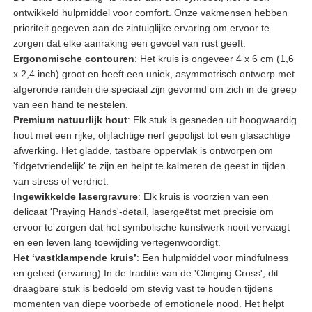
ontwikkeld hulpmiddel voor comfort. Onze vakmensen hebben
prioriteit gegeven aan de zintuiglijke ervaring om ervoor te
zorgen dat elke aanraking een gevoel van rust geeft:
Ergonomische contouren
: Het kruis is ongeveer 4 x 6 cm (1,6
x 2,4 inch) groot en heeft een uniek, asymmetrisch ontwerp met
afgeronde randen die speciaal zijn gevormd om zich in de greep
van een hand te nestelen.
Premium natuurlijk hout
: Elk stuk is gesneden uit hoogwaardig
hout met een rijke, olijfachtige nerf gepolijst tot een glasachtige
afwerking. Het gladde, tastbare oppervlak is ontworpen om
'fidgetvriendelijk' te zijn en helpt te kalmeren de geest in tijden
van stress of verdriet.
Ingewikkelde lasergravure
: Elk kruis is voorzien van een
delicaat 'Praying Hands'-detail, lasergeëtst met precisie om
ervoor te zorgen dat het symbolische kunstwerk nooit vervaagt
en een leven lang toewijding vertegenwoordigt.
Het ‘vastklampende kruis’
: Een hulpmiddel voor mindfulness
en gebed (ervaring) In de traditie van de 'Clinging Cross', dit
draagbare stuk is bedoeld om stevig vast te houden tijdens
momenten van diepe voorbede of emotionele nood. Het helpt