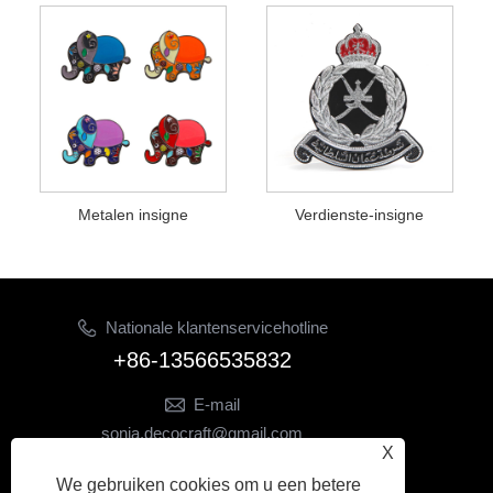
Metalen insigne
Verdienste-insigne
Nationale klantenservicehotline
+86-13566535832
E-mail
sonia.decocraft@gmail.com
X
VOLG ONS
We gebruiken cookies om u een betere